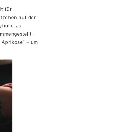
lt für
tzchen auf der
yhülle zu
ammengestellt –
r Aprikose“ – um