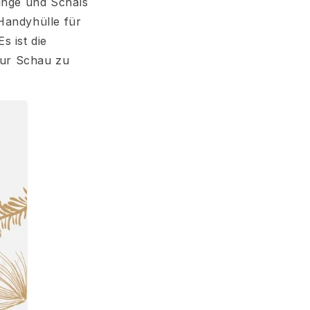
linge und Schals
 Handyhülle für
s ist die
 zur Schau zu