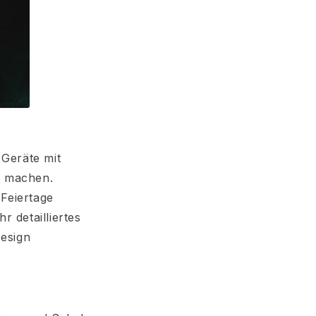
 Geräte mit
u machen.
Feiertage
r detailliertes
Design