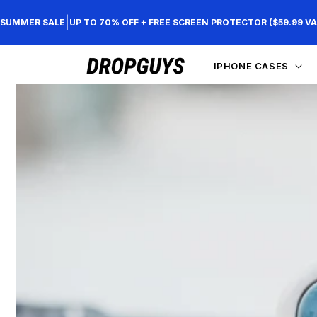
Direkt
zum
|
SUMMER SALE
UP TO 70% OFF + FREE SCREEN PROTECTOR ($59.99 VA
Inhalt
IPHONE CASES