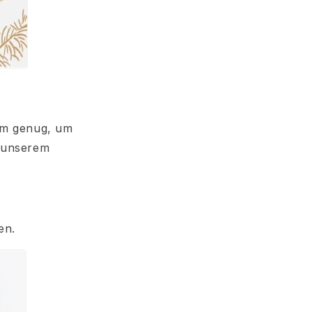
arm genug, um
t unserem
en.